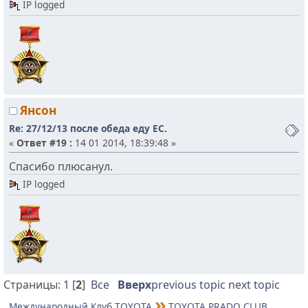
IP logged
Янсон
Re: 27/12/13 после обеда еду ЕС.
«
Ответ #19 :
14 01 2014, 18:39:48 »
Спасибо плюсанул.
IP logged
Страницы:
1
[
2
]
Все
Вверх
previous topic
next topic
Международный Клуб TOYOTA
TOYOTA PRADO CLUB