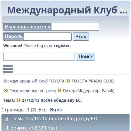
Международный Клуб TOYOTA
Имя пользователя
Пароль
Welcome!
Please log in or
register
.
Main Menu
Международный Клуб TOYOTA
TOYOTA PRADO CLUB
Региональные встречи
Питер
(Модератор:
Panak
)
Тема:
27/12/13 после обеда еду ЕС.
Страницы:
1
[
2
]
Все
Вниз
Тема: 27/12/13 после обеда еду ЕС.
(Прочитано 2723 раз)