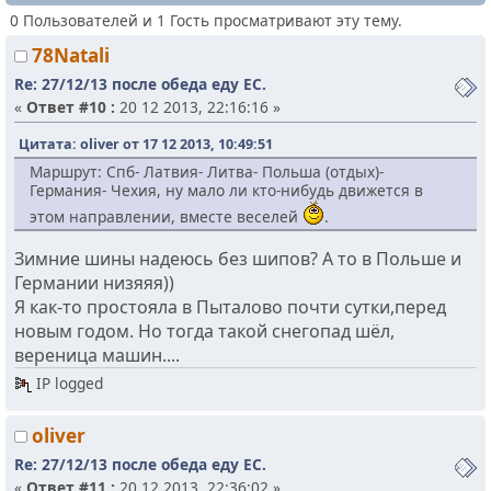
0 Пользователей и 1 Гость просматривают эту тему.
78Natali
Re: 27/12/13 после обеда еду ЕС.
«
Ответ #10 :
20 12 2013, 22:16:16 »
Цитата: oliver от 17 12 2013, 10:49:51
Маршрут: Спб- Латвия- Литва- Польша (отдых)-
Германия- Чехия, ну мало ли кто-нибудь движется в
этом направлении, вместе веселей
.
Зимние шины надеюсь без шипов? А то в Польше и
Германии низяяя))
Я как-то простояла в Пыталово почти сутки,перед
новым годом. Но тогда такой снегопад шёл,
вереница машин....
IP logged
oliver
Re: 27/12/13 после обеда еду ЕС.
«
Ответ #11 :
20 12 2013, 22:36:02 »