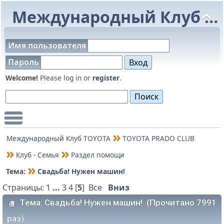
Международный Клуб TOYOTA
Имя пользователя
Пароль
Welcome!
Please log in or
register
.
Main Menu
Международный Клуб TOYOTA
TOYOTA PRADO CLUB
Клуб - Семья
Раздел помощи
Тема:
Свадьба! Нужен машин!
Страницы:
1
...
3
4
[
5
]
Все
Вниз
Тема: Свадьба! Нужен машин! (Прочитано 7991
раз)