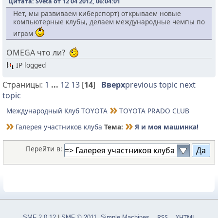
Цитата: Sveta от 12 04 2012, 06:04:01
Нет, мы развиваем киберспорт) открываем новые
компьютерные клубы, делаем международные чемпы по
играм
OMEGA что ли?
IP logged
Страницы:
1
...
12
13
[
14
]
Вверх
previous topic
next
topic
Международный Клуб TOYOTA
TOYOTA PRADO CLUB
Галерея участников клуба
Тема:
Я и моя машинка!
Перейти в:
RSS
XHTML
SMF 2.0.12
|
SMF © 2011
,
Simple Machines