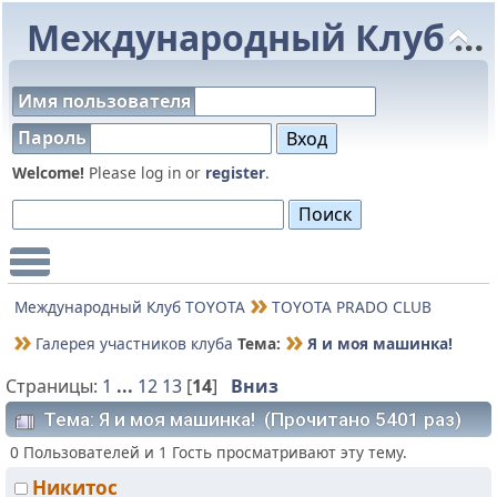
Международный Клуб TOYOTA
Имя пользователя
Пароль
Welcome!
Please log in or
register
.
Main Menu
Международный Клуб TOYOTA
TOYOTA PRADO CLUB
Галерея участников клуба
Тема:
Я и моя машинка!
Страницы:
1
...
12
13
[
14
]
Вниз
Тема: Я и моя машинка! (Прочитано 5401 раз)
0 Пользователей и 1 Гость просматривают эту тему.
Никитос