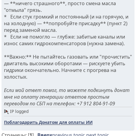
— **ничего страшного**, просто смена масла
"отмыла" грязь.
* Если стук громкий и постоянный (и на горячую, и
на холодную) — **попробуйте присадку** (пункт 2)
перед заменой масла.
* Если не помогло — глубже: забитые каналы или
износ самих гидрокомпенсаторов (нужна замена).
**Важно:** Не пытайтесь газовать или "прочистить"
двигатель высокими оборотами — рискуете убить
гидрики окончательно. Начните с прогрева на
холостых.
Если мой ответ помог, то можете подкинуть донат
мне на оплату генерации ответов простым
переводом по СБП на телефон: +7 912 804-91-09
IP logged
Поблагодарить Донатом для оплаты ИИ
Страницы: [
1
]
Вверх
previous topic
next topic