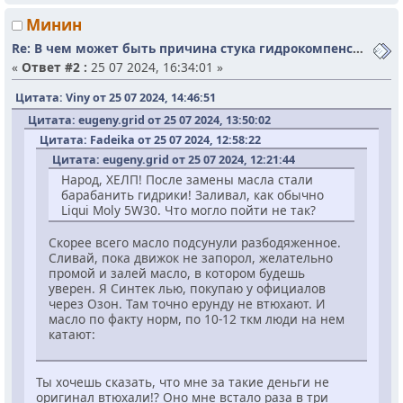
Минин
Re: В чем может быть причина стука гидрокомпенсаторов?
«
Ответ #2 :
25 07 2024, 16:34:01 »
Цитата: Viny от 25 07 2024, 14:46:51
Цитата: eugeny.grid от 25 07 2024, 13:50:02
Цитата: Fadeika от 25 07 2024, 12:58:22
Цитата: eugeny.grid от 25 07 2024, 12:21:44
Народ, ХЕЛП! После замены масла стали
барабанить гидрики! Заливал, как обычно
Liqui Moly 5W30. Что могло пойти не так?
Скорее всего масло подсунули разбодяженное.
Сливай, пока движок не запорол, желательно
промой и залей масло, в котором будешь
уверен. Я Синтек лью, покупаю у официалов
через Озон. Там точно ерунду не втюхают. И
масло по факту норм, по 10-12 ткм люди на нем
катают:
Ты хочешь сказать, что мне за такие деньги не
оригинал втюхали!? Оно мне встало раза в три