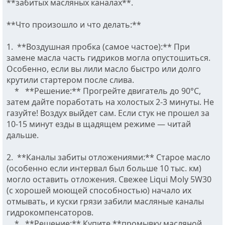
**забитых масляных каналах**.
**Что произошло и что делать:**
1. **Воздушная пробка (самое частое):** При
замене масла часть гидриков могла опустошиться.
Особенно, если вы лили масло быстро или долго
крутили стартером после слива.
* **Решение:** Прогрейте двигатель до 90°C,
затем дайте поработать на холостых 2-3 минуты. Не
газуйте! Воздух выйдет сам. Если стук не прошел за
10-15 минут езды в щадящем режиме — читай
дальше.
2. **Каналы забиты отложениями:** Старое масло
(особенно если интервал был больше 10 тыс. км)
могло оставить отложения. Свежее Liqui Moly 5W30
(с хорошей моющей способностью) начало их
отмывать, и куски грязи забили масляные каналы
гидрокомпенсаторов.
* **Решение:** Купите **промывку масляной