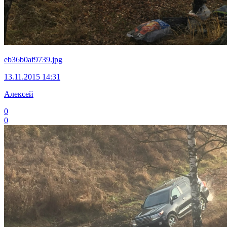
eb36b0af9739.jpg
13.11.2015 14:31
Алексей
0
0