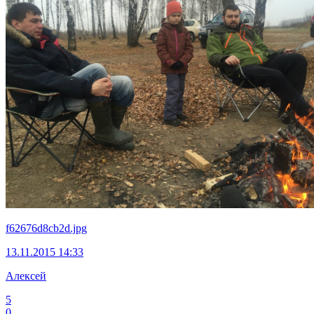
f62676d8cb2d.jpg
13.11.2015 14:33
Алексей
5
0