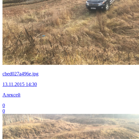
cbed027a496e.jpg
13.11.2015 14:30
Алексей
0
0