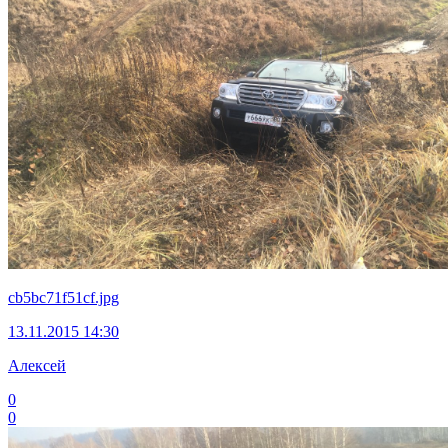
cb5bc71f51cf.jpg
13.11.2015 14:30
Алексей
0
0