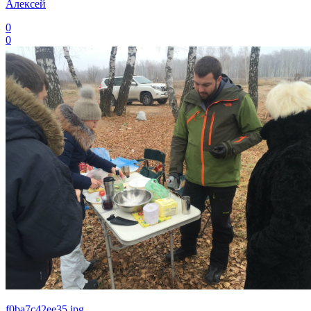
Алексей
0
0
f0ba7c42ee35.jpg