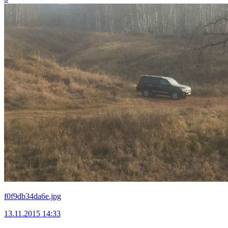
f0f9db34da6e.jpg
13.11.2015 14:33