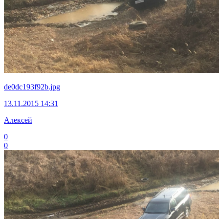
de0dc193f92b.jpg
13.11.2015 14:31
Алексей
0
0