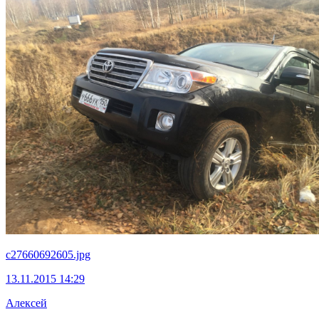
c27660692605.jpg
13.11.2015 14:29
Алексей