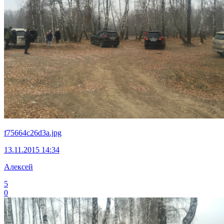
f75664c26d3a.jpg
13.11.2015 14:34
Алексей
5
0