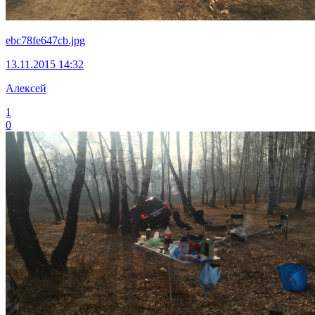
ebc78fe647cb.jpg
13.11.2015 14:32
Алексей
1
0