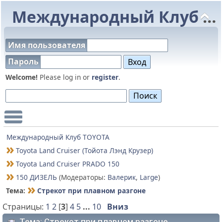
Международный Клуб TOYOTA
Имя пользователя
Пароль
Welcome!
Please log in or
register
.
Main Menu
Международный Клуб TOYOTA
Toyota Land Cruiser (Тойота Лэнд Крузер)
Toyota Land Cruiser PRADO 150
150 ДИЗЕЛЬ
(Модераторы:
Валерик
,
Large
)
Тема:
Стрекот при плавном разгоне
Страницы:
1
2
[
3
]
4
5
...
10
Вниз
Тема: Стрекот при плавном разгоне