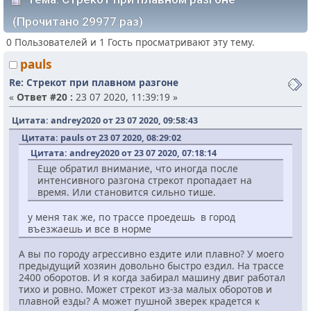
(Прочитано 29977 раз)
0 Пользователей и 1 Гость просматривают эту тему.
pauls
Re: Стрекот при плавном разгоне
«
Ответ #20 :
23 07 2020, 11:39:19 »
Цитата: andrey2020 от 23 07 2020, 09:58:43
Цитата: pauls от 23 07 2020, 08:29:02
Цитата: andrey2020 от 23 07 2020, 07:18:14
Еще обратил внимание, что иногда после
интенсивного разгона стрекот пропадает на
время. Или становится сильно тише.
у меня так же, по трассе проедешь в город
въезжаешь и все в норме
А вы по городу агрессивно ездите или плавно? У моего
предыдущий хозяин довольно быстро ездил. На трассе
2400 оборотов. И я когда забирал машину двиг работал
тихо и ровно. Может стрекот из-за малых оборотов и
плавной езды? А может пушной зверек крадется к