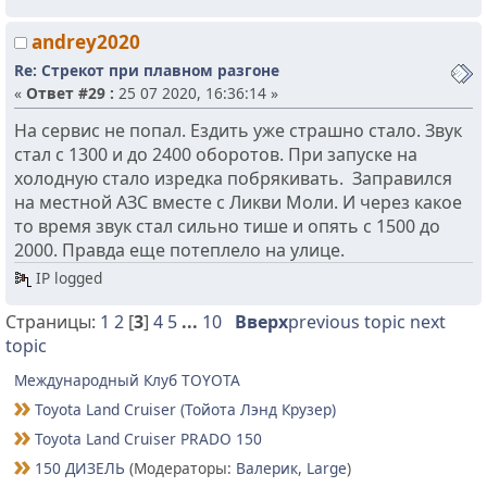
andrey2020
Re: Стрекот при плавном разгоне
«
Ответ #29 :
25 07 2020, 16:36:14 »
На сервис не попал. Ездить уже страшно стало. Звук
стал с 1300 и до 2400 оборотов. При запуске на
холодную стало изредка побрякивать. Заправился
на местной АЗС вместе с Ликви Моли. И через какое
то время звук стал сильно тише и опять с 1500 до
2000. Правда еще потеплело на улице.
IP logged
Страницы:
1
2
[
3
]
4
5
...
10
Вверх
previous topic
next
topic
Международный Клуб TOYOTA
Toyota Land Cruiser (Тойота Лэнд Крузер)
Toyota Land Cruiser PRADO 150
150 ДИЗЕЛЬ
(Модераторы:
Валерик
,
Large
)